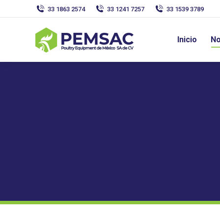
33 1863 2574
33 1241 7257
33 1539 3789
Inicio
No