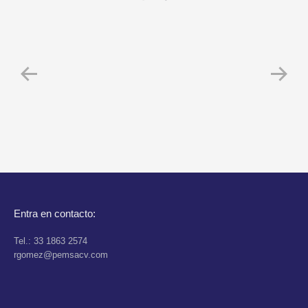
Entra en contacto:
Tel.:
33 1863 2574
rgomez@pemsacv.com