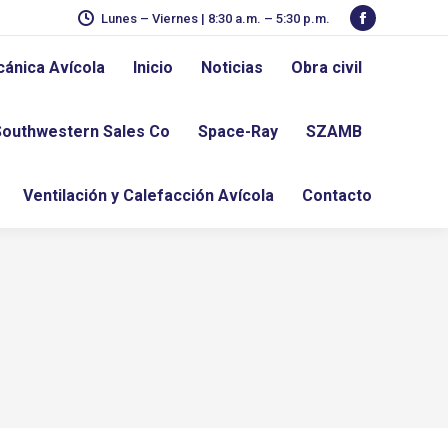
Lunes – Viernes | 8:30 a.m. – 5:30 p.m.
Facebook
page
cánica Avícola
Inicio
Noticias
Obra civil
opens
in
Southwestern Sales Co
Space-Ray
SZAMB
new
window
Ventilación y Calefacción Avícola
Contacto